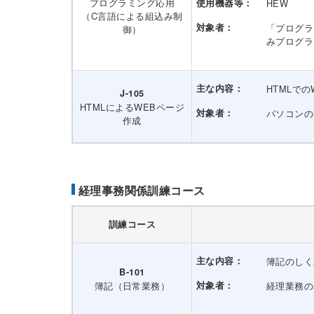
プログラミング応用
使用機器等：
HEW
（C言語による組込み制
対象者：
「プログラ
御）
みプログラ
主な内容：
HTMLで
J-105
HTMLによるWEBページ
対象者：
パソコンの
作成
経理事務関係訓練コース
訓練コース
主な内容：
簿記のしく
B-101
簿記（日常業務）
対象者：
経理業務の