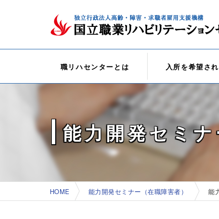
本
文
へ
移
動
す
る
職リハセンターとは
入所を希望さ
能力開発セミナ
現在位置：
HOME
能力開発セミナー（在職障害者）
能