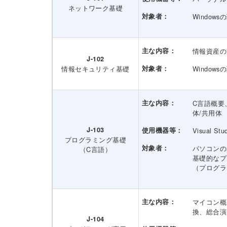
ネットワーク基礎
対象者：
Window
主な内容：
情報資産の
J-102
情報セキュリティ基礎
対象者：
Windo
主な内容：
C言語概要
体/共用体
J-103
使用機器等：
Visual Stu
プログラミング基礎
対象者：
パソコンの
（C言語）
基礎的なプ
（プログラ
主な内容：
マイコン概
換、総合演
J-104