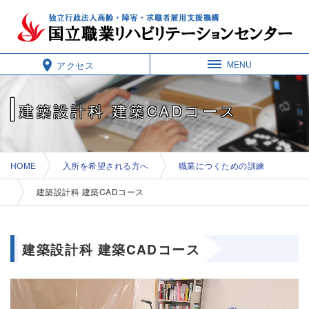
本
文
へ
移
動
MENU
アクセス
サイトナビ
す
る
建築設計科 建築CADコース
現在位置：
HOME
入所を希望される方へ
職業につくための訓練
建築設計科 建築CADコース
建築設計科 建築CADコース