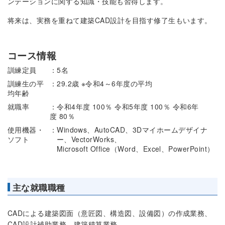
ンテーションに関する知識・技能も習得します。
将来は、実務を重ねて建築CAD設計を目指す修了生もいます。
コース情報
訓練定員
：5名
訓練生の平
：29.2歳 ※令和4～6年度の平均
均年齢
就職率
：令和4年度 100％ 令和5年度 100％ 令和6年
度 80％
使用機器・
：Windows、AutoCAD、3Dマイホームデザイナ
ソフト
ー、VectorWorks、
Microsoft Office（Word、Excel、PowerPoint）
主な就職職種
CADによる建築図面（意匠図、構造図、設備図）の作成業務、
CAD設計補助業務、建築積算業務